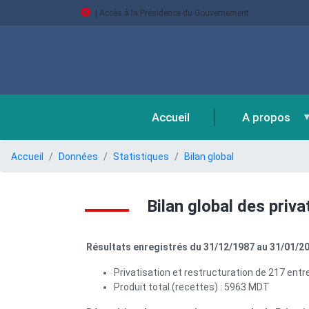
Aller
| Accès à la Présidence du Gouvernement
au
contenu
principal
Accueil
A propos
Fil
Accueil
Données
Statistiques
Bilan global
d'Ariane
Bilan global des priva
Résultats enregistrés du 31/12/1987 au 31/01/2
Privatisation et restructuration de 217 entr
Produit total (recettes) : 5963 MDT